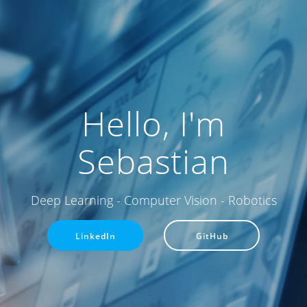
Hello, I'm
Sebastian
Deep Learning - Computer Vision - Robotics
LinkedIn
GitHub